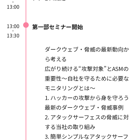
13:00
講演中の動画撮影・録音はご遠
慮ください。
13:00
第一部セミナー開始
パソコン、スマートフォン、タ
13:30
ブレットなどの端末と、インタ
ーネット接続環境が必要です。
ダークウェブ・脅威の最新動向か
Wi-Fi環境など高速通信が可能
ら考える
な電波のよいところでご視聴く
ださい。
広がり続ける“攻撃対象”とASMの
重要性～自社を守るために必要な
モニタリングとは～
1. ハッカーの攻撃から身を守ろう
最新のダークウェブ・脅威事例
2. アタックサーフェスの脅威に対
する当社の取り組み
3. 簡単シンプルなアタックサーフ