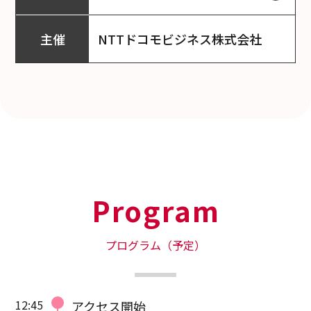
オンライン配信を予定しており
主催
NTTドコモビジネス株式会社
ます。
配信ツールのご利用方法・注意
点については本ページ下部をご
参照ください。
配信ツールの接続情報はお申し
込み後、別途メールにてお知ら
せします。
お申し込み完了メールが届かな
い場合は、お手数ですが再度お
Program
申し込みをお願いいたします。
講師と同業、コンサルタントの
プログラム（予定）
方、また主催社競合製品・サー
ビスを取り扱う企業はご遠慮く
ださい。
12:45
アクセス開始