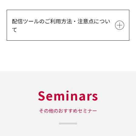
配信ツールのご利用方法・注意点につい
て
ツール名
J-Stream Equipmedia
端末要件
パソコン( Windows / Mac )、スマートフォン・
タブレット端末( iOS ( iPhone / iPad )、
Android OS )
Seminars
※「J-Stream Equipmedia」の利用について
は、各利用者さまの責任によるものとし、リン
その他のおすすめセミナー
ク先ホームページの利用またはそこに記載され
る情報などについていかなる推奨、保証なども
するものではありません。