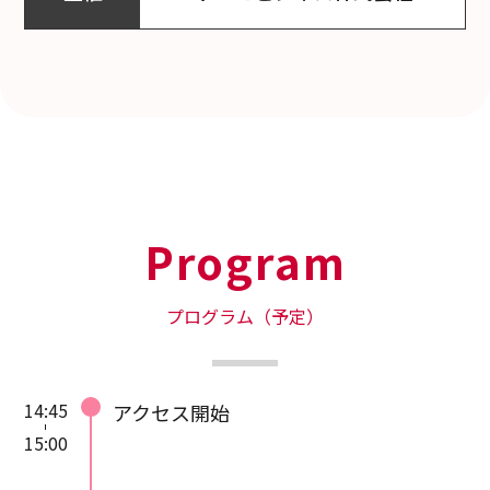
ます。
配信ツールのご利用方法・注意
点については本ページ下部をご
参照ください。
配信ツールの接続情報はお申し
込み後、別途メールにてお知ら
せします。
お申し込み完了メールが届かな
い場合は、お手数ですが再度お
Program
申し込みをお願いいたします。
講師と同業、コンサルタントの
プログラム（予定）
方、また主催社競合製品・サー
ビスを取り扱う企業はご遠慮く
ださい。
14:45
アクセス開始
15:00
講演中の動画撮影・録音はご遠
慮ください。