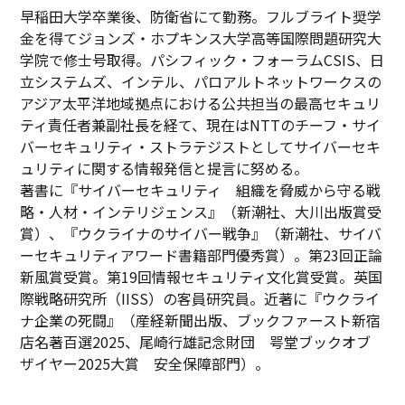
早稲田大学卒業後、防衛省にて勤務。フルブライト奨学
金を得てジョンズ・ホプキンス大学高等国際問題研究大
学院で修士号取得。パシフィック・フォーラムCSIS、日
立システムズ、インテル、パロアルトネットワークスの
アジア太平洋地域拠点における公共担当の最高セキュリ
ティ責任者兼副社長を経て、現在はNTTのチーフ・サイ
バーセキュリティ・ストラテジストとしてサイバーセキ
ュリティに関する情報発信と提言に努める。
著書に『サイバーセキュリティ 組織を脅威から守る戦
略・人材・インテリジェンス』（新潮社、大川出版賞受
賞）、『ウクライナのサイバー戦争』（新潮社、サイバ
ーセキュリティアワード書籍部門優秀賞）。第23回正論
新風賞受賞。第19回情報セキュリティ文化賞受賞。英国
際戦略研究所（IISS）の客員研究員。近著に『ウクライ
ナ企業の死闘』（産経新聞出版、ブックファースト新宿
店名著百選2025、尾崎行雄記念財団 咢堂ブックオブ
ザイヤー2025大賞 安全保障部門）。