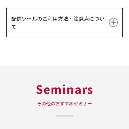
配信ツールのご利用方法・注意点につい
て
ツール名
J-Stream Equipmedia
端末要件
パソコン( Windows / Mac )、スマートフォン・
タブレット端末( iOS ( iPhone / iPad )、
Android OS )
Seminars
※「J-Stream Equipmedia」の利用について
は、各利用者さまの責任によるものとし、リン
その他のおすすめセミナー
ク先ホームページの利用またはそこに記載され
る情報などについていかなる推奨、保証なども
するものではありません。