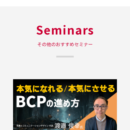
パソコン( Windows / Mac )、スマートフォン・
タブレット端末( iOS ( iPhone / iPad )、
Android OS )
Seminars
※お申し込みはセミナー開始までに必ずお願い
いたします
その他のおすすめセミナー
※「J-Stream Equipmedia」の利用について
は、各利用者さまの責任によるものとし、リン
ク先ホームページの利用またはそこに記載され
る情報などについていかなる推奨、保証なども
するものではありません。