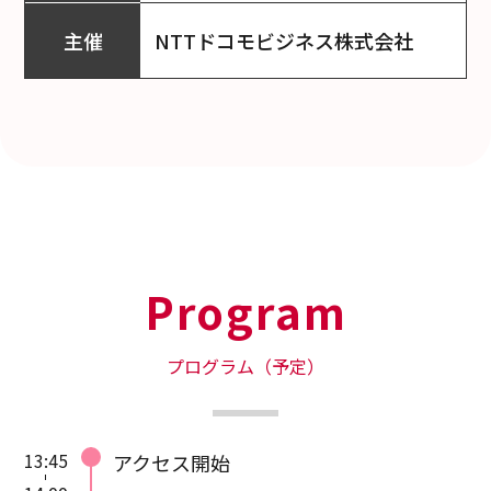
オンライン配信を予定しており
主催
NTTドコモビジネス株式会社
ます。
配信ツールのご利用方法・注意
点については本ページ下部をご
参照ください。
配信ツールの接続情報はお申し
込み後、別途メールにてお知ら
せします。
お申し込み完了メールが届かな
い場合は、お手数ですが再度お
Program
申し込みをお願いいたします。
講師と同業、コンサルタントの
プログラム（予定）
方、また主催社競合製品・サー
ビスを取り扱う企業はご遠慮く
ださい。
13:45
アクセス開始