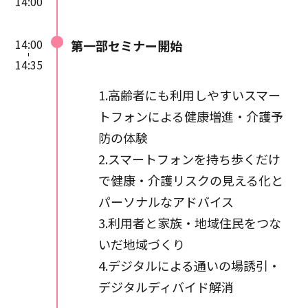
14:00
講演中の動画撮影・録音はご遠
慮ください。
14:00
第一部セミナー開始
パソコン、スマートフォン、タ
14:35
ブレットなどの端末と、インタ
ーネット接続環境が必要です。
1.高齢者にも利用しやすいスマー
Wi-Fi環境など高速通信が可能
トフォンによる健康増進・介護予
な電波のよいところでご視聴く
ださい。
防の体験
2.スマートフォンを持ち歩くだけ
で健康・介護リスクの見える化と
パーソナルなアドバイス
3.利用者と家族・地域住民をつな
いだ地域づくり
4.デジタルによる通いの場誘引・
デジタルディバイド解消