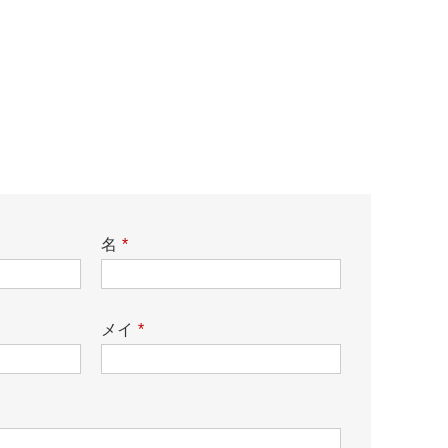
名
*
メイ
*