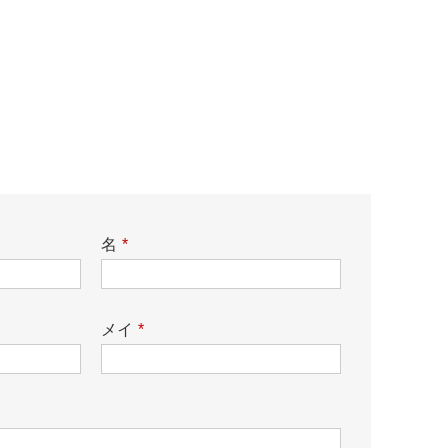
名
*
メイ
*