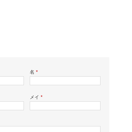
名
*
メイ
*