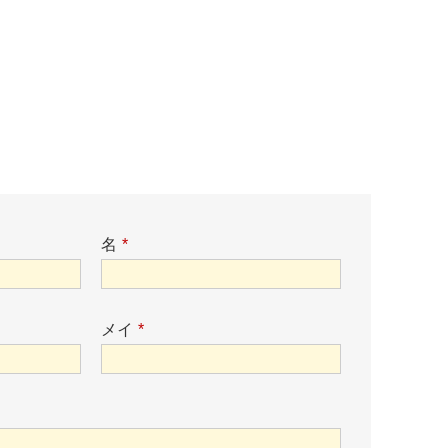
名
*
メイ
*