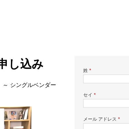
申し込み
姓
*
 ～ シングルベンダー
セイ
*
メール アドレス
*