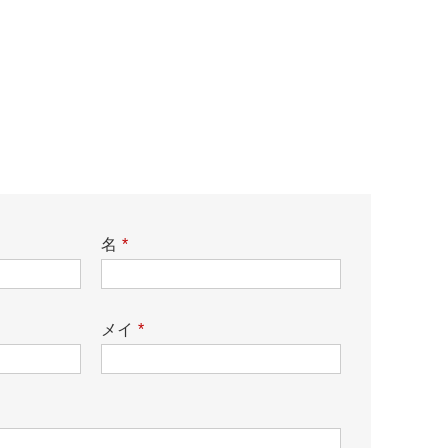
名
*
メイ
*